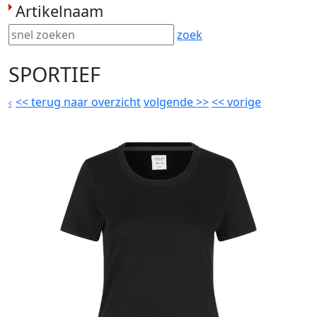
Artikelnaam
zoek
SPORTIEF
<<
terug naar overzicht
volgende
>>
<<
vorige