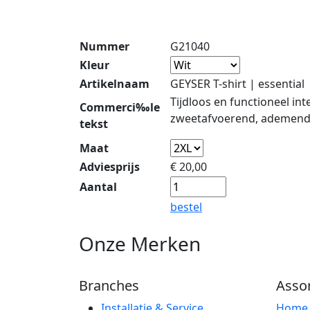
Nummer
G21040
Kleur
Artikelnaam
GEYSER T-shirt | essential
Tijdloos en functioneel int
Commerci‰le
zweetafvoerend, ademend
tekst
Maat
Adviesprijs
€
20,00
Aantal
bestel
Onze Merken
Branches
Asso
Installatie & Service
Hom