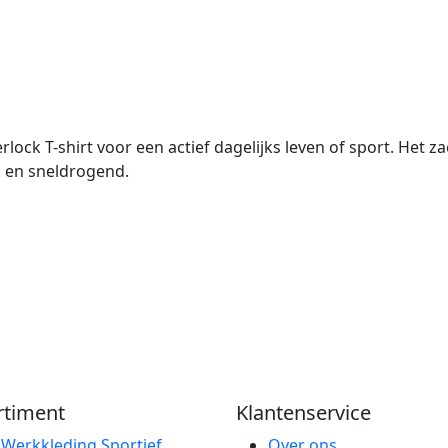
erlock T-shirt voor een actief dagelijks leven of sport. Het 
 en sneldrogend.
rtiment
Klantenservice
e
Werkkleding
Sportief
Over ons