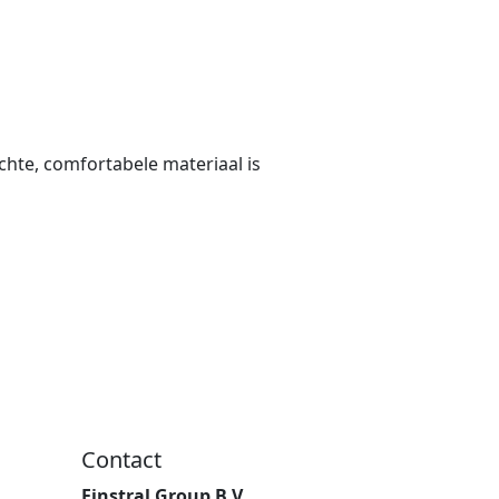
zachte, comfortabele materiaal is
Contact
Finstral Group B.V.