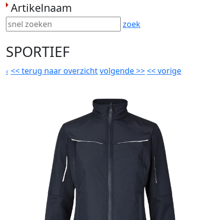
Artikelnaam
zoek
SPORTIEF
<<
terug naar overzicht
volgende
>>
<<
vorige