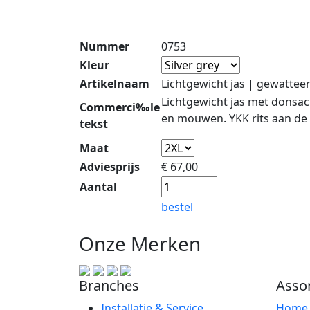
Nummer
0753
Kleur
Artikelnaam
Lichtgewicht jas | gewattee
Lichtgewicht jas met donsa
Commerci‰le
en mouwen. YKK rits aan de 
tekst
Maat
Adviesprijs
€
67,00
Aantal
bestel
Onze Merken
Branches
Asso
Installatie & Service
Hom