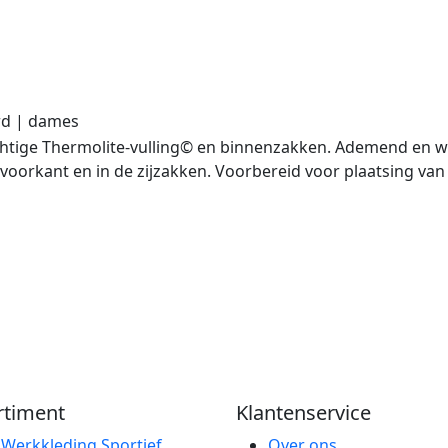
rd | dames
chtige Thermolite-vulling© en binnenzakken. Ademend en w
voorkant en in de zijzakken. Voorbereid voor plaatsing van 
rtiment
Klantenservice
e
Werkkleding
Sportief
Over ons