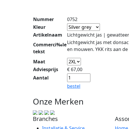
Nummer
0752
Kleur
Artikelnaam
Lichtgewicht jas | gewattee
Lichtgewicht jas met donsa
Commerci‰le
en mouwen. YKK rits aan de 
tekst
Maat
Adviesprijs
€
67,00
Aantal
bestel
Onze Merken
Branches
Asso
Installatie & Service
Hom