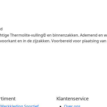
rd
chtige Thermolite-vulling© en binnenzakken. Ademend en w
voorkant en in de zijzakken. Voorbereid voor plaatsing van 
rtiment
Klantenservice
e
Werkkleding
Sportief
Over ons