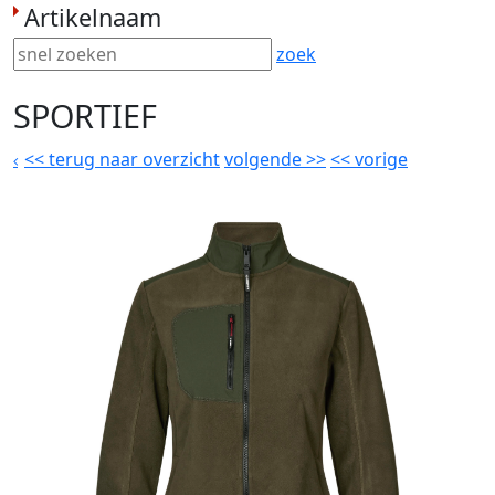
Artikelnaam
zoek
SPORTIEF
<<
terug naar overzicht
volgende
>>
<<
vorige