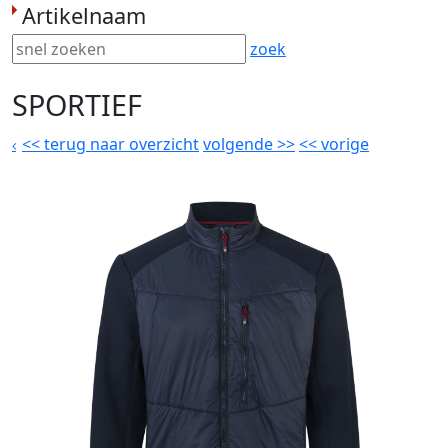
Artikelnaam
zoek
SPORTIEF
<<
terug naar overzicht
volgende
>>
<<
vorige