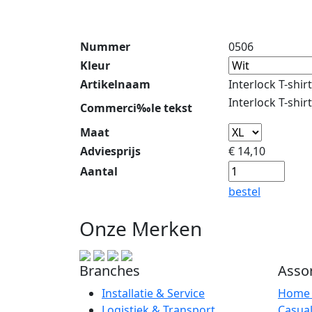
Nummer
0506
Kleur
Artikelnaam
Interlock T-shir
Interlock T-shir
Commerci‰le tekst
Maat
Adviesprijs
€
14,10
Aantal
bestel
Onze Merken
Branches
Asso
Installatie & Service
Hom
Logistiek & Transport
Casua