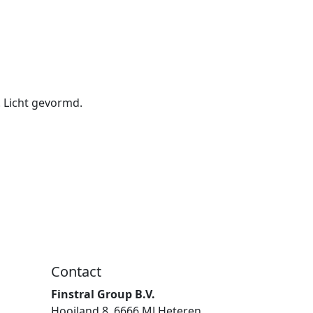
. Licht gevormd.
Contact
Finstral Group B.V.
Hooiland 8, 6666 MJ Heteren