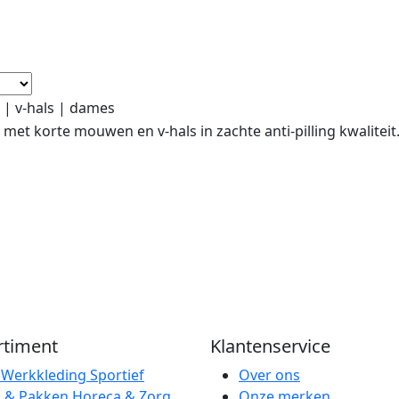
t | v-hals | dames
t met korte mouwen en v-hals in zachte anti-pilling kwaliteit
rtiment
Klantenservice
e
Werkkleding
Sportief
Over ons
l & Pakken
Horeca & Zorg
Onze merken